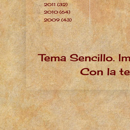
2011
(32)
►
2010
(64)
►
2009
(43)
►
Tema Sencillo. I
Con la t