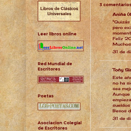
3 comentarios
Aniña (
"Quizás 
pero exi
momento
Leer libros online
Feliz 2
Muchos 
31 de d
Red Mundial de
Escritores
Toñy S
Este añ
no ha s
sea mej
Aunque 
Poetas
empieza
sueldos
Besos 
31 de d
Asociacion Colegial
de Escritores