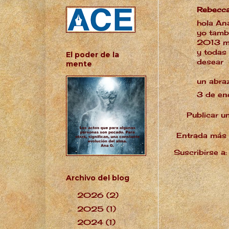
Rebecc
hola An
yo tamb
2013 mu
y todas
El poder de la
desear
mente
un abra
3 de en
Publicar u
Entrada más 
Suscribirse a
Archivo del blog
2026
(2)
►
2025
(1)
►
2024
(1)
►