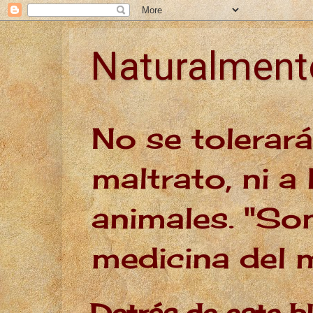
Naturalmen
No se tolerar
maltrato, ni a 
animales. "Son
medicina del
Detrás de este b