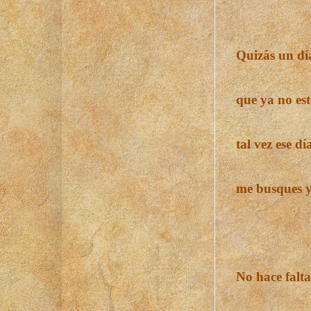
Quizás un día
que ya no est
tal vez ese d
me busques y
No hace falta