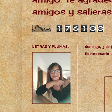
amigos y salieras
1
7
6
1
0
3
LETRAS Y PLUMAS.
domingo, 3 de j
Es necesario