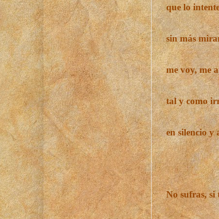
que lo intent
sin más mira
me voy, me a
tal y como ir
en silencio y
No sufras, si