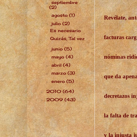
septiembre
►
(2)
agosto
(1)
►
Revélate, ant
julio
(2)
▼
Es necesario
facturas car
Quizás, Tal vez
junio
(5)
►
nóminas ridíc
mayo
(4)
►
abril
(4)
►
marzo
(3)
►
que da apena
enero
(5)
►
2010
(64)
►
decretazos in
2009
(43)
►
la falta de tr
y la injusta j