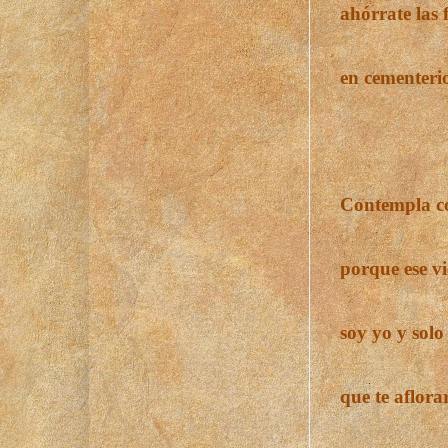
ahórrate las 
en cementeri
Contempla co
porque ese vi
soy yo y solo
que te aflora