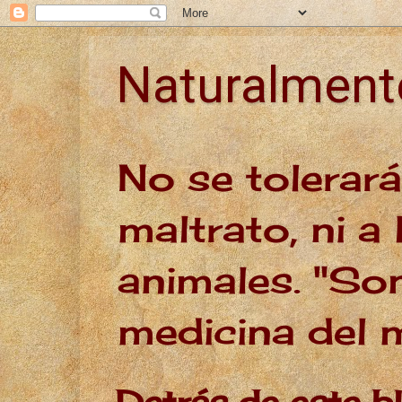
Naturalmen
No se tolerar
maltrato, ni a 
animales. "Son
medicina del
Detrás de este b