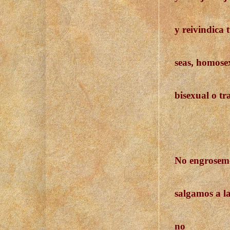
y reivindica 
seas, homosex
bisexual o tra
No engrosemo
salgamos a la
no