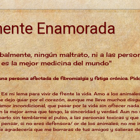
mente Enamorada
balmente, ningún maltrato, ni a las person
, es la mejor medicina del mundo"
una persona afectada de fibromialgia y fatiga crónica. Pid
. Es mi lema para vivir de frente la vida. Amo a los anima
 dejo guiar por el corazón, aunque me lleve muchos disg
 amor incondicional, que pasar por la vida sin ofrecer nad
n la mejor arma que tengo, la sinceridad y verdad. Aun no
parto sin temblarme el pulso, a las personas toxicas y que 
 pensar, si no eres defensora/ or de los animales; no me 
e agradecería que me borraras de tus amigos y salieras de