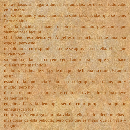
maravillosos sin lugar a dudas, los anhelos, los deseos, todo cabe
en la mente
del ser humano y más cuando una sabe la capacidad que se tiene.
Pero de ahí a
dejar la felicidad en manos de otro ser humano, pues como qué
siempre pasa factura.
O al menos eso pienso yo. Ángel es una muchacha que ama a su
esposo, pero este
no solo no la corresponde sino que se aprovecha de ella. Ella sigue
viviendo en
su mundo de fantasía creyendo en el amor para siempre y eso hace
que enferme matándola
de dolor. Lastima de vida y de una posible buena escritora. El amor
es un
estado de la conciencia y con eso no digo que yo no ame, amo y
mucho, pero no
dejo de reconocer los pros y los contras no viviendo en una nueve
de mentira ni
engaños. La vida tiene que ser de color porque para que te
ennegrezcan los
colores, ya se encarga la propia vida de ello.
Podría decir muchas
más cosas de esta película, pero creo que es mejor que la veáis y
juzguéis