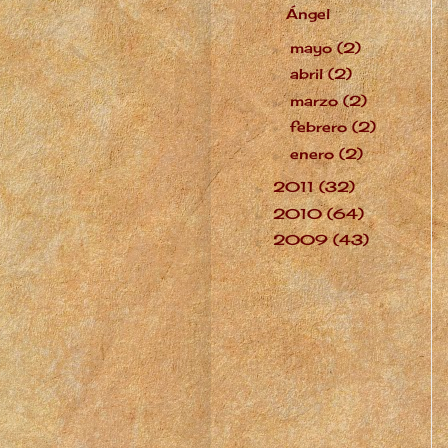
Ángel
mayo
(2)
►
abril
(2)
►
marzo
(2)
►
febrero
(2)
►
enero
(2)
►
2011
(32)
►
2010
(64)
►
2009
(43)
►