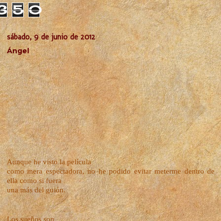
3
5
0
sábado, 9 de junio de 2012
Ángel
Aunque he visto la película
como mera espectadora, no he podido evitar meterme dentro de
ella como si fuera
una más del guión.
Los sueños son