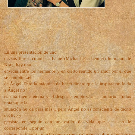
En una presentación de uno
de sus libros conoce a Esme (Michael Fassbender) hermano de
Nora, hay una
envidia entre los hermanos y en cierto sentido un amor por el que
se compite...el
de Ángel. Pero la máquina de hacer dinero que la inspiración le da
a Ángel no
es una fuente eterna y el desgaste empieza a ser notorio. Todos
notan que la
situación no da para más... pero Ángel no es consciente de dicho
declive y
persiste en seguir con un estilo de vida que casi no le
corresponde... por un
lado no le importa mucho que se sepa su origen pobre y por otro,