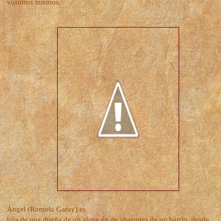
vosotros mismos.
Ángel (Romola Garay) es
hija de una dueña de un almacén de abarrotes de un barrio, desde