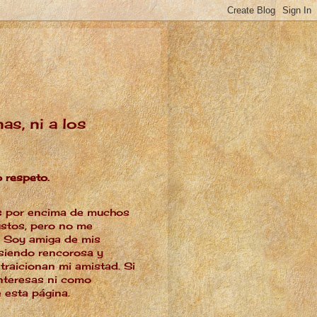
as, ni a los
o respeto.
les por encima de muchos
ustos, pero no me
a. Soy amiga de mis
 siendo rencorosa y
traicionan mi amistad. Si
interesas ni como
 esta página.