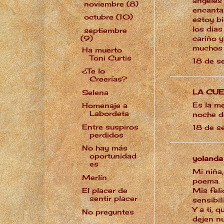
angeles
noviembre
(8)
►
encanta
octubre
(10)
►
estoy bi
los dias
septiembre
▼
(9)
cariño y
muchos
Ha muerto
Toni Curtis
18 de s
¿Te lo
Creerías?
LA CUEVA 
Selena
Es la me
Homenaje a
Labordeta
noche d
Entre suspiros
18 de s
perdidos
No hay más
oportunidad
yolanda
es
Mi niña,
Merlín
poema.
El placer de
Mis fel
sentir placer
sensibil
Y a ti, 
No preguntes
dejen nu