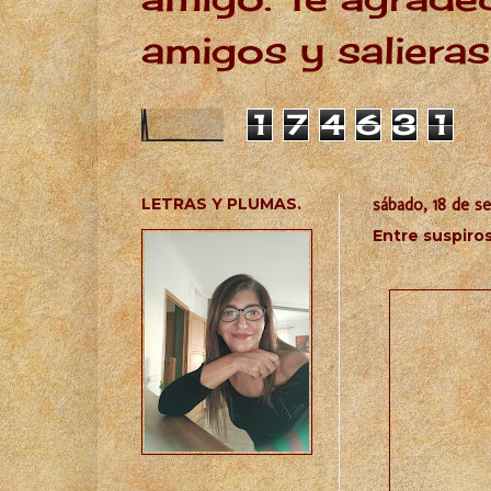
amigos y salieras
1
7
4
6
3
1
LETRAS Y PLUMAS.
sábado, 18 de s
Entre suspiro