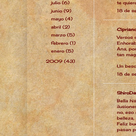
julio
(6)
te quier
►
18 de s
junio
(9)
►
mayo
(4)
►
abril
(2)
►
Ciprian
marzo
(5)
►
Versos q
febrero
(1)
Enhorab
►
Ana, po
enero
(5)
►
tan magn
2009
(43)
►
Un bes
18 de s
ShiroDa
Bella h
ilusione
no, eso 
belleza,
Feliz bu
pasan po