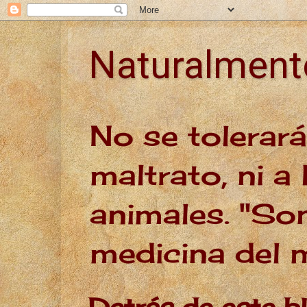
Naturalmen
No se tolerar
maltrato, ni a 
animales. "Son
medicina del
Detrás de este b