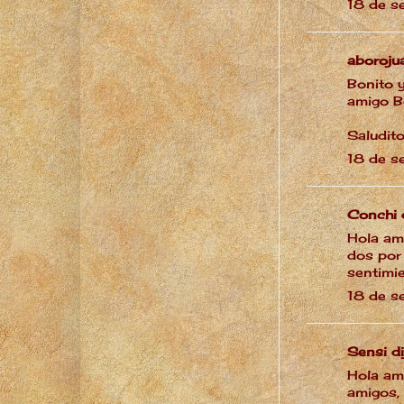
18 de s
aboroju
Bonito 
amigo B
Saludito
18 de s
Conchi
d
Hola am
dos por
sentimie
18 de s
Sensi
dij
Hola am
amigos, 