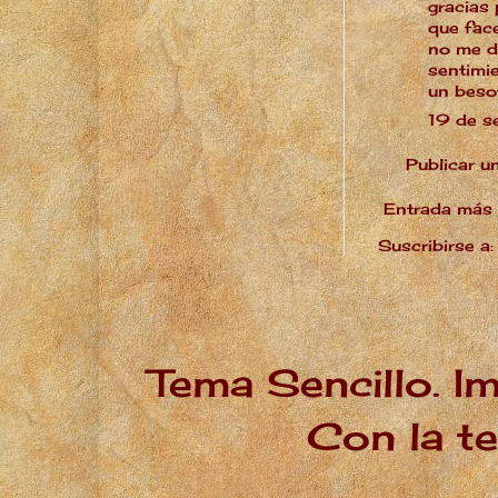
gracias 
que fac
no me d
sentimie
un besot
19 de s
Publicar u
Entrada más 
Suscribirse a
Tema Sencillo. I
Con la t