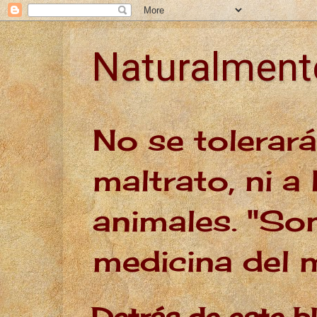
Naturalmen
No se tolerar
maltrato, ni a 
animales. "Son
medicina del
Detrás de este b