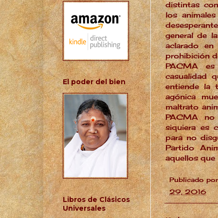
distintas co
los animales
desesperante
general de l
aclarado en
prohibición d
PACMA es "
casualidad q
El poder del bien
entiende la 
agónica mue
maltrato ani
PACMA no e
siquiera es 
para no disg
Partido Anim
aquellos que 
Publicado po
29, 2016
Libros de Clásicos
Universales