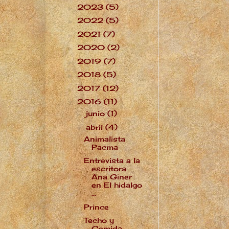
2023
(5)
►
2022
(5)
►
2021
(7)
►
2020
(2)
►
2019
(7)
►
2018
(5)
►
2017
(12)
►
2016
(11)
▼
junio
(1)
►
abril
(4)
▼
Animalista
Pacma
Entrevista a la
escritora
Ana Giner
en El hidalgo
...
Prince
Techo y
Comida