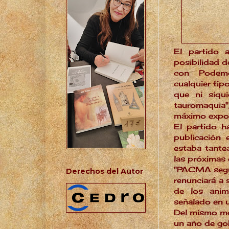
El partido 
posibilidad d
con Podemo
cualquier tip
que ni siqui
tauromaquia
máximo expone
El partido h
publicación
estaba tantea
las próximas 
"PACMA segui
Derechos del Autor
renunciará a 
de los anim
señalado en 
Del mismo mo
un año de g