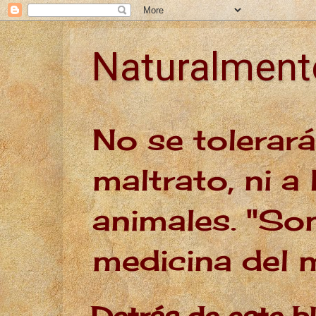
Naturalmen
No se tolerar
maltrato, ni a 
animales. "Son
medicina del
Detrás de este b