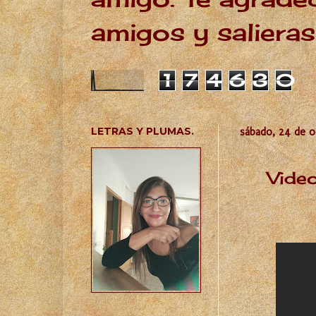
amigos y salieras
1
7
4
6
3
0
LETRAS Y PLUMAS.
sábado, 24 de o
Video