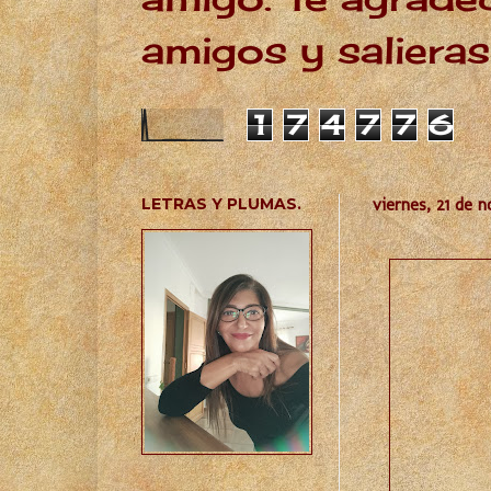
amigos y salieras
1
7
4
7
7
6
LETRAS Y PLUMAS.
viernes, 21 de 