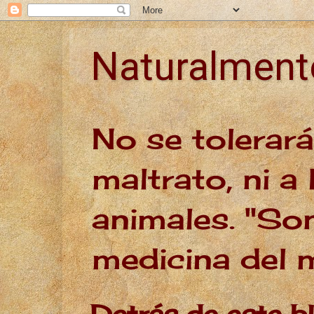
Naturalmen
No se tolerar
maltrato, ni a 
animales. "Son
medicina del
Detrás de este b