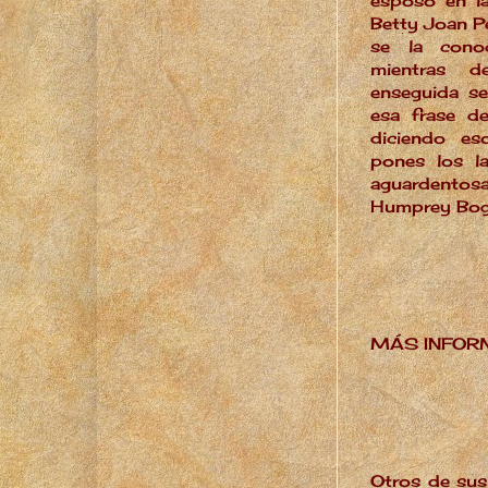
esposo en l
Betty Joan Pe
se la conoc
mientras de
enseguida se
esa frase de
diciendo es
pones los l
aguardentosa
Humprey Boga
MÁS INFOR
Otros de sus