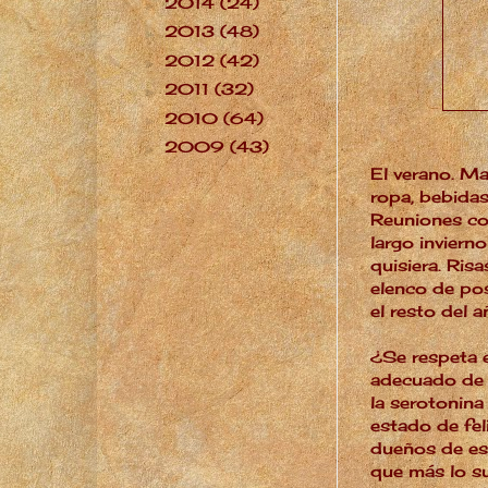
2014
(24)
►
2013
(48)
►
2012
(42)
►
2011
(32)
►
2010
(64)
►
2009
(43)
►
El verano. Ma
ropa, bebidas
Reuniones con
largo inviern
quisiera. Risa
elenco de po
el resto del 
¿Se respeta 
adecuado de 
la serotonina
estado de fel
dueños de est
que más lo su