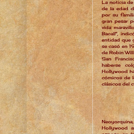
La noticia de
de la edad d
por su famili
gran pesar p
vida maravil
Bacall", indi
entidad que g
se casó en 1
de Robin Wil
San Francis
haberse co
Hollywood ha
cómicos de l
clásicos del 
Neoyorquina
Hollywood a