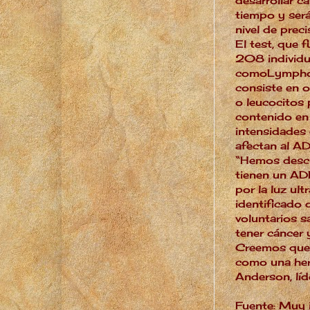
desarrollar c
tiempo y ser
nivel de preci
El test, que
208 individu
comoLymphoc
consiste en o
o leucocitos
contenido en 
intensidades 
afectan al
A
“Hemos descu
tienen un AD
por la luz ul
identificado d
voluntarios 
tener cáncer 
Creemos quee
como una her
Anderson, líd
Fuente:
Muy i