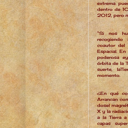
extrema pued
dentro de 10
2012, pero n
“Si nos hub
recogiendo 
coautor del 
Espacial. En
poderosa ey
órbita de la 
suerte, la
Tie
momento.
¿En qué con
Arrancan con
dosel magnét
X
y la radiac
a la Tierra a
capas super