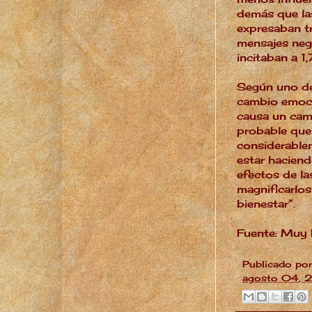
demás que la
expresaban tr
mensajes nega
incitaban a 1
Según uno de 
cambio emoci
causa un cam
probable qu
considerable
estar haciend
efectos de la
magnificarlos
bienestar
”.
Fuente:
Muy I
Publicado po
agosto 04, 