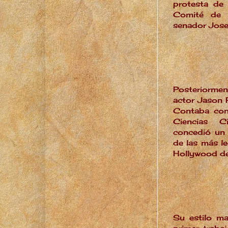
protesta de 
Comité de A
senador Jos
Posteriormen
actor Jason 
Contaba con
Ciencias C
concedió
un
de las más le
Hollywood de
Su estilo m