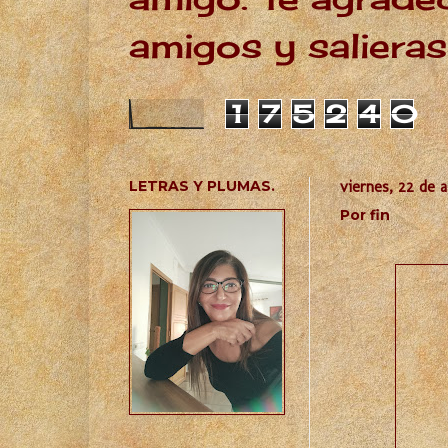
amigos y salieras
1
7
5
2
4
0
LETRAS Y PLUMAS.
viernes, 22 de 
Por fin