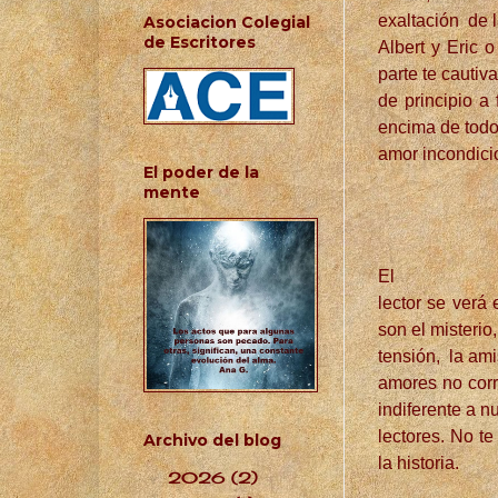
exaltación de l
Asociacion Colegial
de Escritores
Albert y Eric o
parte te cautiv
de principio a
encima de todo
amor incondici
El poder de la
mente
El
lector se verá
son el misterio,
tensión, la amis
amores no corr
indiferente a n
lectores. No t
Archivo del blog
la historia.
2026
(2)
▼