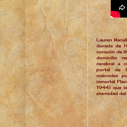
Lauren Bacal
dorada de H
corazón de Bo
domicilio n
cerebral a 
portal de 
miércoles p
inmortal Fla
1944) que la
eternidad del