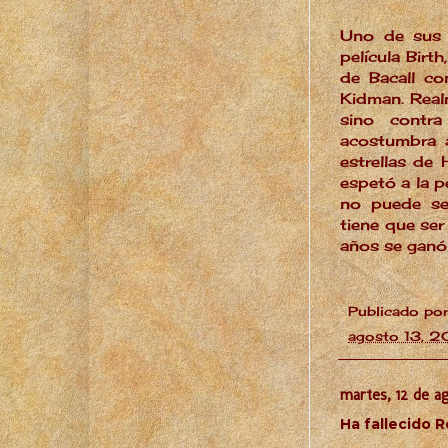
Uno de sus ú
película Birt
de Bacall co
Kidman. Real
sino contra
acostumbra a
estrellas de
espetó a la pe
no puede se
tiene que ser
años se ganó
Publicado po
agosto 13, 2
martes, 12 de a
Ha fallecido R