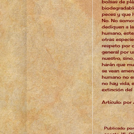
bolsas de plá
biodegradabl
peces y que h
No. No somos
dediquen a la
humano, este,
otras especie
respeto por o
general por u
nuestro, sino
harán que mu
se vean amen
humano no es
no hay vida, 
extinción del
Artículo: por
Publicado po