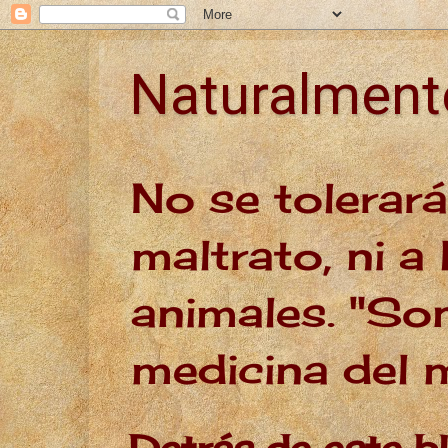
Naturalmen
No se tolerar
maltrato, ni a 
animales. "Son
medicina del
Detrás de este b