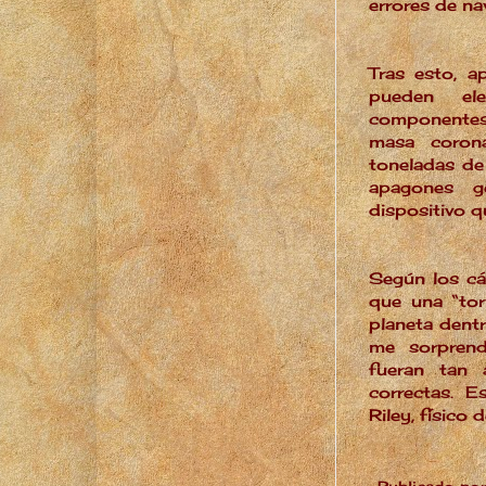
errores de n
Tras esto, a
pueden ele
componentes 
masa coron
toneladas d
apagones gen
dispositivo q
Según los cá
que una “tor
planeta dentr
me sorprend
fueran tan a
correctas. E
Riley, físico 