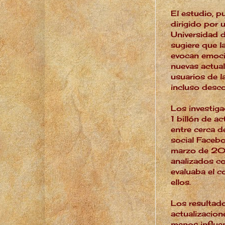
El estudio, p
dirigido por 
Universidad 
sugiere que l
evocan emoci
nuevas actual
usuarios de l
incluso desc
Los investiga
1 billón de a
entre cerca d
social Faceb
marzo de 201
analizados c
evaluaba el 
ellos.
Los resultado
actualizacio
menos influen