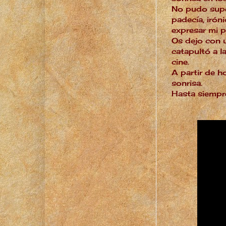
No pudo supe
padecía, iró
expresar mi p
Os dejo con u
catapultó a l
cine.
A partir de h
sonrisa.
Hasta siempr