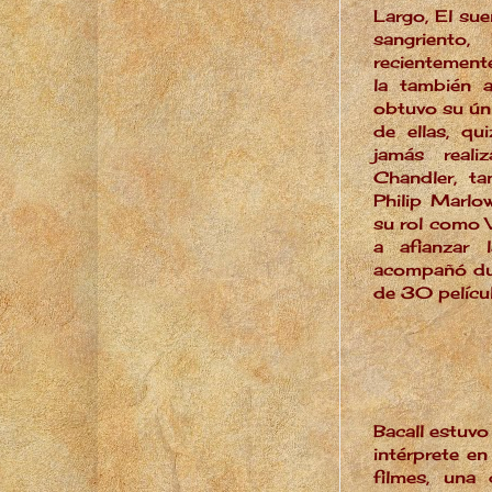
Largo, El su
sangriento,
recientemente
la también a
obtuvo su úni
de ellas, qu
jamás real
Chandler, ta
Philip Marlo
su rol como V
a afianzar 
acompañó dur
de 30 pelícu
Bacall estuvo
intérprete e
filmes, una