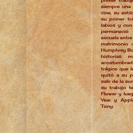
primer traba
siempre una 
cine, su est
su primer tr
labios y con
permaneció 
escuela entre
matrimonio c
Humphrey Bog
historias 
acostumbrad
trágico que l
quitó a su 
salir de la s
su trabajo t
Flower y lu
Year y Appl
Tony.