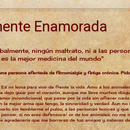
mente Enamorada
balmente, ningún maltrato, ni a las person
, es la mejor medicina del mundo"
una persona afectada de fibromialgia y fatiga crónica. Pid
. Es mi lema para vivir de frente la vida. Amo a los anima
 dejo guiar por el corazón, aunque me lleve muchos disg
 amor incondicional, que pasar por la vida sin ofrecer nad
n la mejor arma que tengo, la sinceridad y verdad. Aun no
parto sin temblarme el pulso, a las personas toxicas y que 
 pensar, si no eres defensora/ or de los animales; no me 
e agradecería que me borraras de tus amigos y salieras de