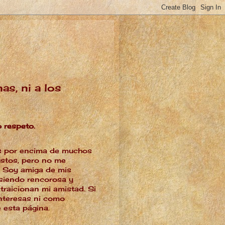
as, ni a los
o respeto.
les por encima de muchos
ustos, pero no me
a. Soy amiga de mis
 siendo rencorosa y
traicionan mi amistad. Si
interesas ni como
 esta página.