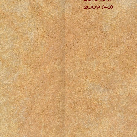
2009
(43)
►